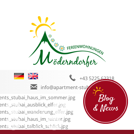
+43 5225 62318
info@apartment-stubai.com
Bildergalerie
Wetter
Facebook
Instagram
Blog und News