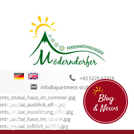
+43 5225 62318
info@apartment-stubai.com
Bildergalerie
Wetter
Facebook
Instagram
Blog und News