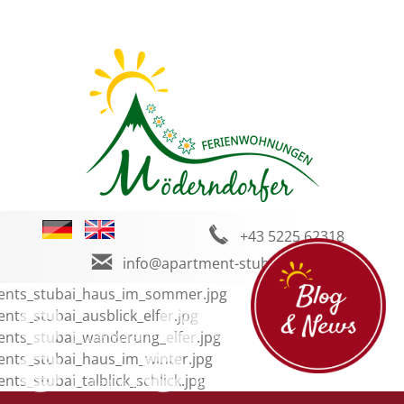
+43 5225 62318
info@apartment-stubai.com
Bildergalerie
Wetter
Facebook
Instagram
Blog und News